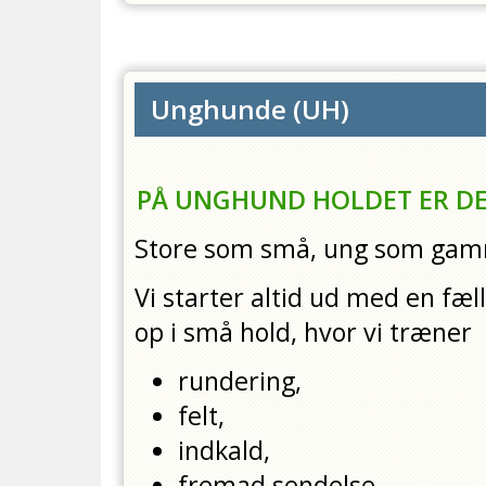
Unghunde
(
UH
)
PÅ UNGHUND HOLDET ER DER
Store som små, ung som gamme
Vi starter altid ud med en fæl
op i små hold, hvor vi træner
rundering,
felt,
indkald,
fremad sendelse,