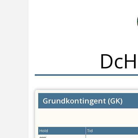
DcH
Grundkontingent
(
GK
)
Hold
Tid