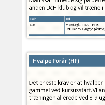
anden DcH klub og vil træne i 
Hold
Tid
Gæ
Mandag
kl.
14:00 - 14:45
DcH Harlev, Lyngbysgårdsve
Hvalpe Forår
(
HF
)
Det eneste krav er at hvalpen
gammel ved kursusstart.Vi an
træningen allerede ved 8-9 ug