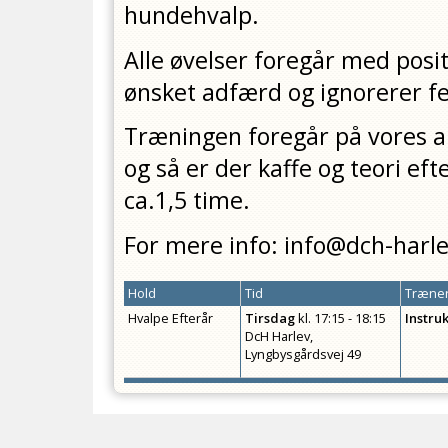
hundehvalp.
Alle øvelser foregår med posi
ønsket adfærd og ignorerer fej
Træningen foregår på vores ar
og så er der kaffe og teori ef
ca.1,5 time.
For mere info: info@dch-harl
Hold
Tid
Træner
Hvalpe Efterår
Tirsdag
kl.
17:15 - 18:15
Instru
DcH Harlev,
Lyngbysgårdsvej 49