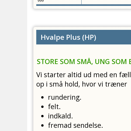
999
Hvalpe Plus
(
HP
)
STORE SOM SMÅ, UNG SOM E
Vi starter altid ud med en fæl
op i små hold, hvor vi træner
rundering.
felt.
indkald.
fremad sendelse.