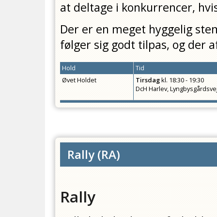
at deltage i konkurrencer, hvi
Der er en meget hyggelig ste
følger sig godt tilpas, og der 
Hold
Tid
Øvet Holdet
Tirsdag
kl.
18:30 - 19:30
DcH Harlev, Lyngbysgårdsve
Rally
(
RA
)
Rally