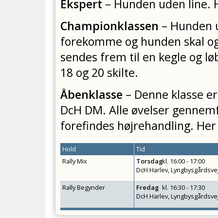
Ekspert
– Hunden uden line. H
Championklassen
– Hunden u
forekomme og hunden skal ogs
sendes frem til en kegle og 
18 og 20 skilte.
Åbenklasse
– Denne klasse er 
DcH DM. Alle øvelser gennemf
forefindes højrehandling. Her 
Hold
Tid
Rally Mix
Torsdag
kl.
16:00 - 17:00
DcH Harlev, Lyngbysgårdsve
Rally Begynder
Fredag
kl.
16:30 - 17:30
DcH Harlev, Lyngbysgårdsve