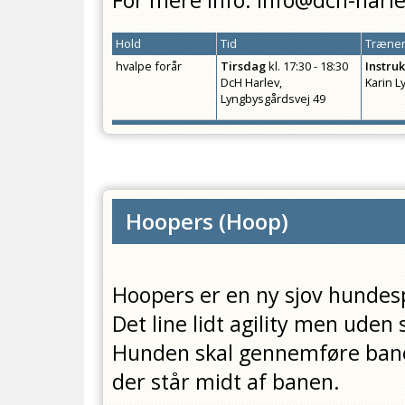
For mere info: info@dch-harl
Hold
Tid
Træner
hvalpe forår
Tirsdag
kl.
17:30 - 18:30
Instru
DcH Harlev,
Karin L
Lyngbysgårdsvej 49
Hoopers
(
Hoop
)
Hoopers er en ny sjov hundes
Det line lidt agility men uden 
Hunden skal gennemføre banen
der står midt af banen.