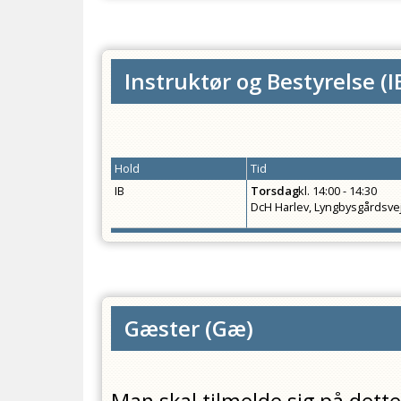
Instruktør og Bestyrelse
(
I
Hold
Tid
IB
Torsdag
kl.
14:00 - 14:30
DcH Harlev, Lyngbysgårdsve
Gæster
(
Gæ
)
Man skal tilmelde sig på det