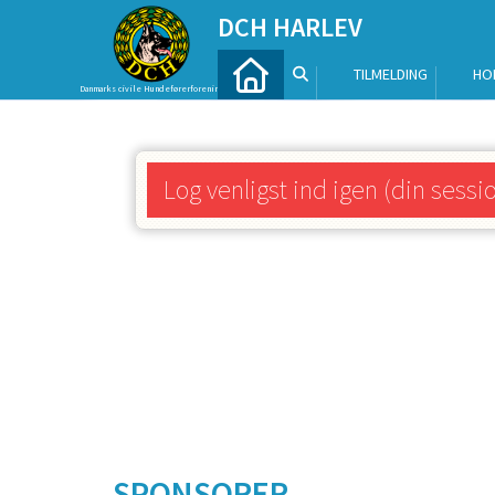
DCH HARLEV
TILMELDING
HO
Danmarks civile Hundeførerforening
Log venligst ind igen (din sessi
SPONSORER