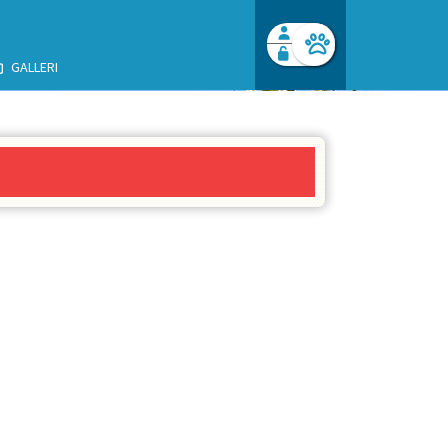
GALLERI
Facebook login
Husk mig
Glemt password
Opret profil
Log ind