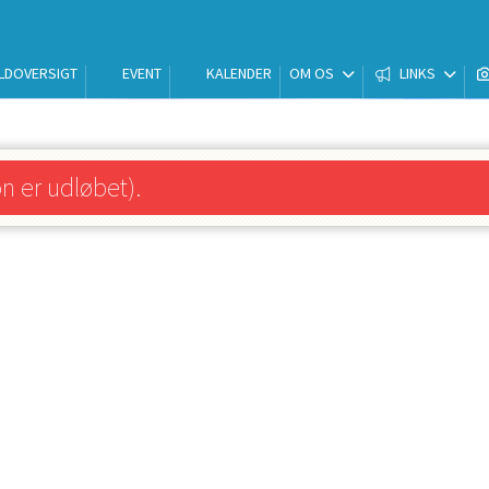
LDOVERSIGT
EVENT
KALENDER
OM OS
LINKS
on er udløbet).