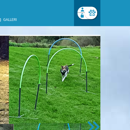
GALLERI
Facebook login
Husk mig
Glemt password
Opret profil
Log ind