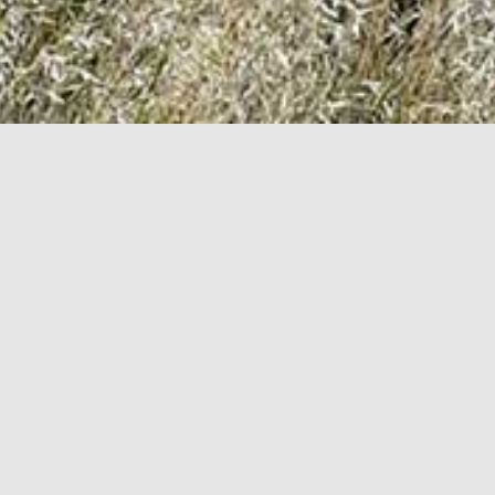
LANDSFORENING
KONKURRENCER I DCH