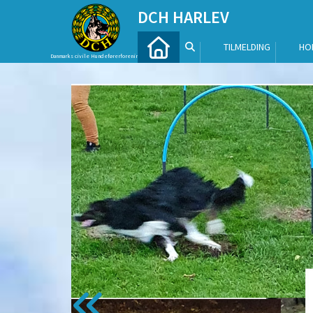
DCH HARLEV
TILMELDING
HO
Danmarks civile Hundeførerforening