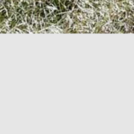
Hvalpe hold 2026:
Tirsdag den 18. august kl.17.15 -
Tilmelding til hundetræning sådan
Brug helst en PC, da det ikke er alle mobiltelefo