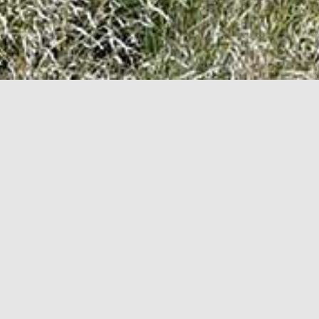
 18.15
 gør du.
ner/tablets man kan bruge vedrørende tilmeldinger.